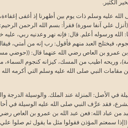
ير الكثير
.
الله عليه وسلم ذات يوم بين أظهرنا إذ أغفى إغفاءة،
(أنزل علي آنفا سورة) فقرأ: بسم الله الرحمن الرحيم: 
ا: الله ورسوله أعلم. قال: فإنه نهر وعدنيه ربي، عليه خي
جوم، فيختلج العبد منهم فأقول: رب إنه من أمتي، فيقال
 بن عمرو بن العاص رضي الله عنهما قال: ((حوضي مس
لفضة)، وريحه اطيب من المسك، كيزانه كنجوم السماء،
مقامات النبي صلى الله عليه وسلم التي أكرمه الله ب
يلة في الأصل: المنزلة عند الملك. والوسيلة الدرجة وال
شرع، فقد عرَّف النبي صلى الله عليه الوسيلة في أحاد
د من عباد الله:
فعن عبد الله بن عمرو بن العاص رضي 
((إذا سمعتم المؤذن فقولوا مثل ما يقول ثم صلوا علي،