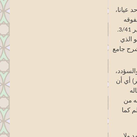
د عيانا،
فوقه
على جميع ولد آدم حتى اولو العزم من الرسل، واحتياجهم إليه، كيف لا وهو واسطة كل فيض. فيض القدير 3/41.
و الذي
شرح جامع
والسؤدد،
ر) أي أن
له
نه من
م كما
د ولا