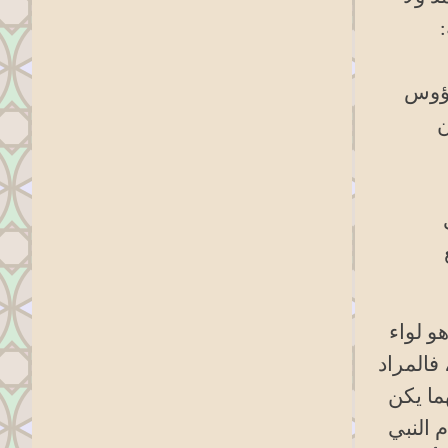
:
رؤوس
ن
و لواء
 فالمراد
امة، وأنه يشهر بالحمد إذ ذاك " الرياض الأنيقة ص: 139. ومهما يكن
 النبي