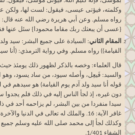
بموسى، فإنه كليم الله. فيُؤتَى موسى، فيقول: ل
وكلمته، فيؤتى عيسى، فيقول: لست لها، ولكن عليكم
رواه مسلم. وعن أبي هريرة رضي الله عنه قال: ق
{عسى أن يبعثك ربك مقاما محمودا} سئل عنها فق
المقام الثاني
: السيادة على جميع البشر: سيد ولد آ
القيامة)) رواه مسلم. وفي رواية الترمذي: (أنا سيد
قال العلماء: وخصه بالذكر لظهور ذلك يومئذ حيث يك
والسيد: فَيعِل، وأصله سيود، من ساد يسود، وهو ال
قوله أنا سيد ولد آدم يوم القيامة) هو سيدهم في ا
دون غيره، إذ لجأ الناس إليه في ذلك فلم يجدوا س
سيدا منفردا من بين البشر، لم يزاحمه أحد في ذلك 
غافر الآية: 16. والملك له تعالى في الدن
وكذلك لجأ إلى محمد صلى الله عليه وسلم جميع
الشفاء 1/401
.