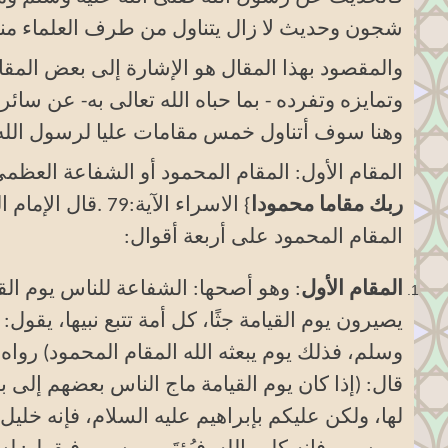
شجون وحديث لا زال يتناول من طرف العلماء منذ 
والمقصود بهذا المقال هو الإشارة إلى بعض المقام
وتمايزه وتفرده - بما حباه الله تعالى به- عن سائر
وهنا سوف أتناول خمس مقامات عليا لرسول الله
المقام الأول: المقام المحمود أو الشفاعة العظم
ربك مقاما محمودا
} الاسراء الآية:79
.
قال الإمام 
المقام المحمود على أربعة أقوال
:
المقام الأول
: وهو أصحها: الشفاعة للناس يوم الق
يصيرون يوم القيامة جثًا، كل أمة تتبع نبيها، يقول
وسلم، فذلك يوم يبعثه الله المقام المحمود) رواه
قال: (إذا كان يوم القيامة ماج الناس بعضهم إلى
لها، ولكن عليكم بإبراهيم عليه السلام، فإنه خليل