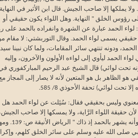
. ولا يملكها إلا صاحب الجيش. قال ابن الأثير في النهاية
على رؤوس الخلق " النهاية. وهل اللواء يكون حقيقي أو
ي: لواء الحمد عبارة عن الشهرة وانفراده بالحمد على 
 حقيقي يسمى لواء الحمد. وقال التوربشتي: لا مقام م
لحمد، ودونه تنتهي سائر المقامات، ولما كان نبينا سيد
واء الحمد ليأوي إلى لواءه الأولون والآخرون، وإليه
نه تحت لوائي) قال الشيخ عبد الرحيم المباركفوري في
 هو الظاهر بل هو المتعين لأنه لا يصار إلى المجاز مع
 تحت لوائي) تحفة الأحوذي 8/ 585
.
معنوي وليس بحقيقي فقال: سُئِلت عن لواء الحمد هل ه
ن حقيقة اللواء الرَّاية، ولا يمسكها إلا صاحب الجيش،
من الحديث أنه سيد الناس وإمامهم يوم القي
نبي صلى الله عليه وسلم على سائر الخلق كلهم، وإكرام