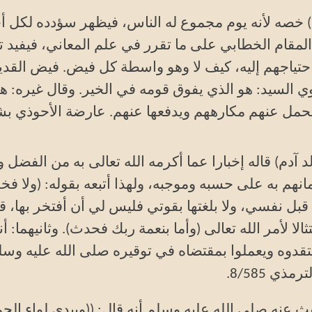
امة) خصه لأنه يوم مجموع له الناس، فيظهر سؤدده لكل أح
لمقام الخطابي على ما تقرر في علم المعاني، فيفيد ت
ي السيد: هو الذي يفوق قومه في الخير. وقال غيره: ه
يتحمل عنهم مكارههم ويدفعها عنهم. عارضة الأحوذي ب
 آدم) قاله إخبارا عما أكرمه الله تعالى به من الفضل 
يمانهم به على حسبه وموجبه، ولهذا أتبعه بقوله: (ولا فخ
ن قبل نفسي، ولا بلغتها بقوتي فليس لي أن أفتخر بها، قا
الا لأمر الله تعالى (وأما بنعمة ربك فحدث). وثانيهما: أ
يعتقدوه ويعملوا بمقتضاه في توقيره صلى الله عليه وسل
ذي 8/585
.
يث عنه صلى الله عليه وسلم أنه قال: ((وبيدي لواء الحم