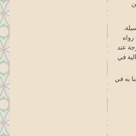
ن
يلة.
 رواه
جة عند
لية في
نا به في