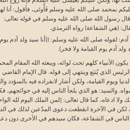
ست لها، ولكن عليكم بعيسى عليه السلام فإنه روح الله
 بمحمد صلى الله عليه وسلم فَأُوتَى، فأقول: أنا لها
ال رسول الله صلى الله عليه وسلم في قوله تعالى:
ال: (هي الشفاعة) رواه الترمذي
.
دم: لقوله صلى الله عليه وسلم: ((أنا سيد ولد آدم يوم
 ولد آدم يوم القيامة ولا فخر)
.
ون الأنبياء كلهم تحت لوائه، ويبعثه الله المقام المحم
رئيس الذي يُتبَع وينتهي إلى قوله. قال الإمام القاضي
لدنيا ويوم القيامة، ولكن أشار لانفراده فيه بالسؤدد وا
واه. والسيد: هو الذي يلجأ الناس إليه في حوائجهم، فك
ولا ادعاه، كما قال تعالى: {لمن الملك اليوم لله الواح
يا والآخرة، لكن في الآخرة انقطعت دعوى المدّعين لذلك في الدن
 الناس في الشفاعة، فكان سيدهم في الأخرى دون دع