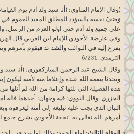
(وقال الإمام المناوي: (أنا سيد ولد آدم يوم القي
وَصَفَ نفسه بالسؤدد المطلق المفيد للعموم في ا
وفي عارضة الأحوذي للإمام ابن العربي قال الهرو
يفزع إليه في النوائب والشدائد فيقوم بأمرهم و
الترمذي
6/231.
وقال الشيخ عبد الرحمن المباركفوري: (أنا سيد ولد
وتحدثا بنعمة الله عنده وإعلاما منه لأمته ليكون إ
هذه الفضيلة التي نلتها كرامة من الله لم أنلها م
الجزري
.
وقال النووي: فيه وجهان: أحدهما قاله امتث
البيان الذي يجب عليه تبليغه إلى أمته ليعرفوه و
أمرهم الله تعالى به
"
تحفة الأحوذي بشرح جامع الترم
المقام الثالث
: لواء الحمد: وذلك لما ورد في الحد