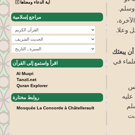
آية الدعاء ومعناها
 وسلم
.
مراجع إسلامية
لآخرة،
ل وعلا.
أن يبعثك
علماء في
اقرأ واستمع إلى القرآن
Al Muqri
Tanzil.net
Quran Explorer
اس
 عليه
روابط مختارة
سلم
Mosquée La Concorde à Châtellerault
ست