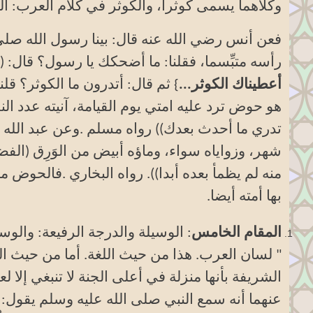
وكلاهما يسمى كوثرا، والكوثر في كلام العرب: الخ
فعن أنس رضي الله عنه قال: بينا رسول الله صلى 
رأسه متبِّسما، فقلنا: ما أضحكك يا رسول؟ قال: (
أعطيناك الكوثر...
} ثم قال: أتدرون ما الكوثر؟ قلن
هو حوض ترد عليه امتي يوم القيامة، آنيته عدد الن
تدري ما أحدث بعدك)) رواه مسلم
.
وعن عبد الله
شهر، وزواياه سواء، وماؤه أبيض من الوَرِق (ا
منه لم يظمأ بعده أبدا)). رواه البخاري
.
فالحوض من 
بها أمته أيضا.
المقام الخامس
: الوسيلة والدرجة الرفيعة: والوس
" لسان العرب. هذا من حيث اللغة. أما من حيث ال
الشريفة بأنها منزلة في أعلى الجنة لا تنبغي إلا لعب
عنهما أنه سمع النبي صلى الله عليه وسلم يقول: 