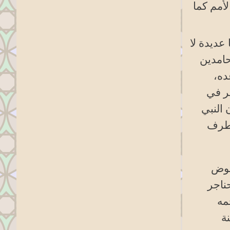
أمم كما
عديدة لا
حامدين
ده،
ير في
 النبي
 طرف
حوض
حناجر
مه
ة