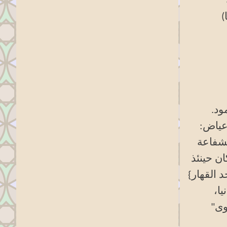
)
ود.
 عياض:
لشفاعة
ان حينئذ
د القهار}
يا،
وى
"