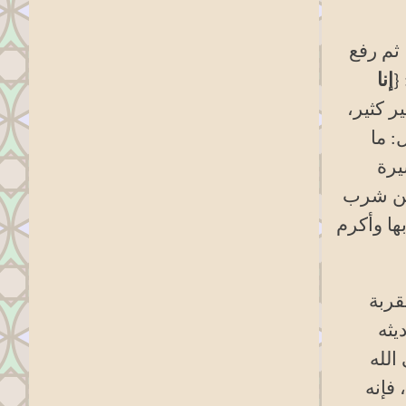
 ثم رفع
{
إنا
ر كثير،
: ما
يرة
 من شرب
ها وأكرم
قربة
يثه
الله
 فإنه