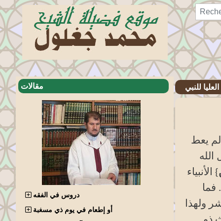
مقالات
لعليا للنبي
لم يعط
الله
} الأنبياء
} سبأ الآية: 28. فما
دروس في الفقه
شر ولهذا
أو إطعام في يوم ذي مسغبة
 ذو