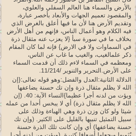
بالأرض والسماء هنا العالم السفلي والعلوي،
والمقصود تعميم الجهات والأبعاد بأخصر عبارة،
وتقديم الأرض هنا لأن ما فيها أعلق بالغرض الذي
فيه الكلام وهو أعمال الناس، فإنهم من أهل الأرض
بخلاف ما في سورة سبأ {لا يعزب عنه مثقال ذرة
في السماوات ولا في الارض} فإنه لما كان المقام
ذكر علمالغيب، والغيب ما غاب عن الناس،
ومعظمه في السماء لاءم ذلك أن قدمت السماء
على الأرض.التحرير والتنوير /11/214.
الدلالة الثانية:العدل والفضل:وهو قوله تعالى:{إن
الله لا يظلم مثقال ذرة وإن تك حسنة يضاعفها
ويؤت من لدنه أجرا عظيما}النساء الآية: 40. (إن
الله لا يظلم مثقال ذرة) أي لا يبخس أحدا من عمله
شيئا ولو كان وزن ذرة وهي الهباءة وذلك على
سبيل التمثيل تنبيها بالقليل على الكثير. (وإن تك
حسنة يضاعفها) أي وإن كانت تلك الذرة حسنة
يُنَميها ويجعلها أضعافا كثيرة. (ويؤت من لدنه أجرا