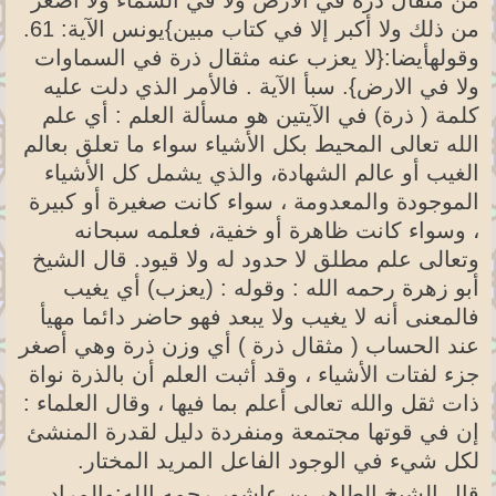
من ذلك ولا أكبر إلا في كتاب مبين}يونس الآية: 61.
وقولهأيضا:{لا يعزب عنه مثقال ذرة في السماوات
ولا في الارض}. سبأ الآية . فالأمر الذي دلت عليه
كلمة ( ذرة) في الآيتين هو مسألة العلم : أي علم
الله تعالى المحيط بكل الأشياء سواء ما تعلق بعالم
الغيب أو عالم الشهادة، والذي يشمل كل الأشياء
الموجودة والمعدومة ، سواء كانت صغيرة أو كبيرة
، وسواء كانت ظاهرة أو خفية، فعلمه سبحانه
وتعالى علم مطلق لا حدود له ولا قيود. قال الشيخ
أبو زهرة رحمه الله : وقوله : (يعزب) أي يغيب
فالمعنى أنه لا يغيب ولا يبعد فهو حاضر دائما مهيأ
عند الحساب ( مثقال ذرة ) أي وزن ذرة وهي أصغر
جزء لفتات الأشياء ، وقد أثبت العلم أن بالذرة نواة
ذات ثقل والله تعالى أعلم بما فيها ، وقال العلماء :
إن في قوتها مجتمعة ومنفردة دليل لقدرة المنشئ
لكل شيء في الوجود الفاعل المريد المختار.
قال الشيخ الطاهر بن عاشور رحمه الله:والمراد