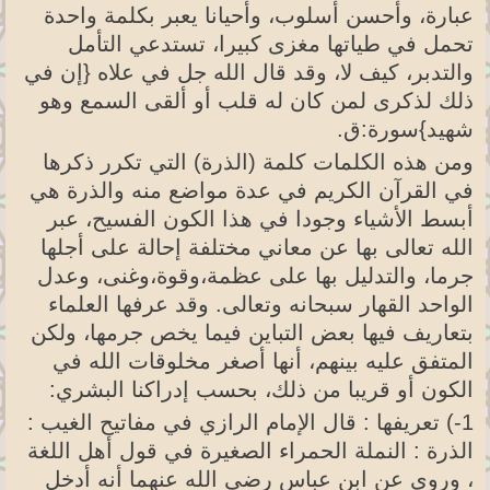
عبارة، وأحسن أسلوب، وأحيانا يعبر بكلمة واحدة
تحمل في طياتها مغزى كبيرا، تستدعي التأمل
والتدبر، كيف لا، وقد قال الله جل في علاه {إن في
ذلك لذكرى لمن كان له قلب أو ألقى السمع وهو
شهيد}سورة:ق.
ومن هذه الكلمات كلمة (الذرة) التي تكرر ذكرها
في القرآن الكريم في عدة مواضع منه والذرة هي
أبسط الأشياء وجودا في هذا الكون الفسيح، عبر
الله تعالى بها عن معاني مختلفة إحالة على أجلها
جرما، والتدليل بها على عظمة،وقوة،وغنى، وعدل
الواحد القهار سبحانه وتعالى. وقد عرفها العلماء
بتعاريف فيها بعض التباين فيما يخص جرمها، ولكن
المتفق عليه بينهم، أنها أصغر مخلوقات الله في
الكون أو قريبا من ذلك، بحسب إدراكنا البشري:
1-) تعريفها : قال الإمام الرازي في مفاتيح الغيب :
الذرة : النملة الحمراء الصغيرة في قول أهل اللغة
، وروي عن ابن عباس رضي الله عنهما أنه أدخل