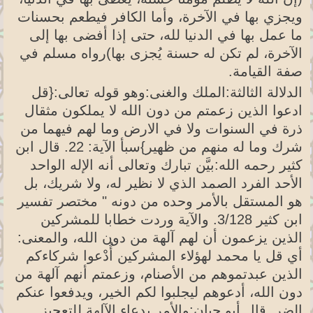
ويجزي بها في الآخرة، وأما الكافر فيطعم بحسنات
ما عمل بها في الدنيا لله، حتى إذا أفضى بها إلى
الآخرة، لم تكن له حسنة يُجزى بها)رواه مسلم في
صفة القيامة.
الدلالة الثالثة:الملك والغنى:وهو قوله تعالى:{قل
ادعوا الذين زعمتم من دون الله لا يملكون مثقال
ذرة في السنوات ولا في الارض وما لهم فيهما من
شرك وما له منهم من ظهير}سبأ الآية: 22. قال ابن
كثير رحمه الله:بيَّن تبارك وتعالى أنه الإله الواحد
الأحد الفرد الصمد الذي لا نظير له، ولا شريك، بل
هو المستقل بالأمر وحده من دونه " مختصر تفسير
ابن كثير 3/128. والآية وردت خطابا للمشركين
الذين يزعمون أن لهم آلهة من دون الله، والمعنى:
أي قل يا محمد لهؤلاء المشركين أُدْعوا شركاءكم
الذين عبدتموهم من الأصنام، وزعمتم أنهم آلهة من
دون الله، أدعوهم ليجلبوا لكم الخير، ويدفعوا عنكم
الضر. قال أبو حيان:والأمر بدعاء الآلهة للتعجيز