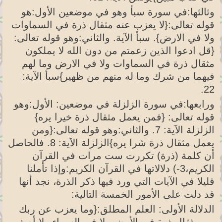
وثالثها:في سورة سبأ وهو في موضعين الأول:هو
قوله تعالى:{لا يعزب عنه مثقال ذرة في السماوات
ولا في الارض}. سبأ الآية. والثاني:وهو قوله تعالى:
{قل ادعوا الذين زعمتم من دون الله لا يملكون
مثقال ذرة في السماوات ولا في الارض وما لهم
فيهما من شرك وما له منهم من ظهير}سبأ الآية:
22.
ورابعها:في سورة الزلزلة في موضعين: الأول:وهو
قوله تعالى: {فمن يعمل مثقال ذرة خيرا يره}
الزلزلة الآية: 7. والثاني:وهو قوله تعالى:{ومن
يعمل مثقال ذرة شرا يره}الزلزلة الآية: 8. فالحاصل
أن كلمة (ذرة) تكررت ست مرات في القرآن
الكريم،3-) دلالاتها في القرآن الكريم:وإذا تأملنا
قليلا في الآيات التي ورد فيها ذكر الذرة، نجد أنها
قد دلت على الأمور الخمسة التالية:
الدلالة الأولى: العلم المطلق:{وما يعزب عن ربك
من مثقال ذرة في الأرض ولا في السماء ولا أصغر