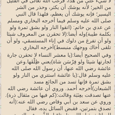
لا شيء علي من هذا، فرغب الله تعالى في القليل
من الخير؛ لأنه يوشك أن يكثر، وحذر من الشر
اليسير؛ فإنه يوشك أن يعظم، فلهذا قال النبي
صلى الله عليه وسلم فيما أخرجه البخاري ومسلم
عن عدي بن حاتم: (اتقوا النار ولو بشق تمرة ولو
بكلمة طيبة)وله أيضا:(لا تحقرن من المعروف شيئا
ولو أن تفرغ من دلوك في إناء المستسقي، ولو أن
تلقى أخاك ووجهك منبسط)أخرجه البخاري .
وفي الصحيح أيضا:(يا معشر النساء لا تحقرن جارة
لجارتها شيئا ولو فِرْسَن شاة)يعني ظِلْفَها.وعن
عائشة رضي الله عنها، أن رسول الله صلى الله
عليه وسلم قال:(يا عائشة استتري من النار ولو
بشق تمرة فإنها تسد من الجائع مسد
الشبعان)أخرجه أحمد. وروي أن عائشة رضي الله
عنها تصدقت بعِنَبَة وقالت:(كم فيها من مثقال ذرة).
وروي عن سعد بن أبي وقاص رضي الله عنه:(أنه
تصدق بتمرتين، فقبض السائل يده، فقال
للسائل:ويقبل الله منا مثاقيل الذَّر، وفي التمرتين