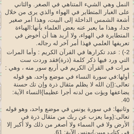
النمل وهي الشيء المتناهي في الصغر. والثاني
على الغبار المتطاير في الهواء والذي يرى من خلال
أشعة الشمس الداخلة إلى البيت، وهذا أمر صغير
جدا، وهذا ما يعبر عنه بعض العلماء بأنها:الهباءة
المتطايرة في الهواء، ولا أريد هنا أن أخوض في
تعريفها العلمي فهذا أمر آخر له رجاله.
2-) : عدد تكرارها في القرآن الكريم : وأما المرات
التي ورد فيها ذكر كلمة (ذرة)فقد وردت ست
مرات في القرآن الكريم في أربع سور منه ، وهي :
أولها:في سورة النساء في موضع واحد، هو قوله
تعالى:{إن الله لا يظلم مثقال ذرة وإن تك حسنة
يضاعفها ويؤت من لدنه أجرا عظيما}النساء الآية:
40.
وثانيها: في سورة يونس في موضع واحد، وهو قوله
تعالى:{وما يعزب عن ربك من مثقال ذرة في
الأرض ولا في السماء ولا أصغر من ذلك ولا أكبر إلا
في كتاب مبين}يونس الآية: 61.