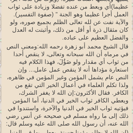
عظيما)أي ويعط من عنده تفضلا وزيادة على ثواب
العمل أجرا عظيما وهو الجنة " (صفوة التفسير).
والآية نفت عن لله تعالى الظلم بجميع صوره، ولو
كان مثقال ذرة أو أقل من ذلك، وأثبتت له العدل
والفضل العظيم على عباده.
قال الشيخ محمد أبو زهرة رحمه الله:ومعنى النص
في مرماه أن الله سبحانه وتعالى، لا ينقص أحدا
من ثواب أي مقدار ولو ضَؤُلَ، فهذا الكلام فيه
استعارة مؤداها أنه لا ينقص عمل عامل... وإن
النص عام يشمل المؤمن وغير المؤمن في ظاهره،
ولذا تكلم العلماء في أعمال الخير التي تقع من
الكافر. فقال الأكثرون:إن الله لا يغفر الشرك،
ويعطي الكافر ثواب الخير في الدنيا، أما المؤمن
فيؤتيه ثواب الخير في الدنيا والآخرة، واستندوا في
ذلك إلى ما رواه مسلم في صحيحه عن أنس رضي
الله عنه، أن رسول الله صلى الله عليه وسلم قال:
(إن الله لا يظلم مؤمنا حسنة، يعطى بها في الدنيا،