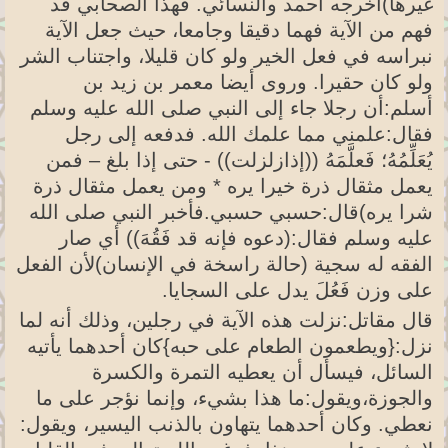
غيرها)أخرجه أحمد والنسائي. فهذا الصحابي قد
فهم من الآية فهما دقيقا وجامعا، حيث جعل الآية
نبراسه في فعل الخير ولو كان قليلا، واجتناب الشر
ولو كان حقيرا. وروى أيضا معمر بن زيد بن
أسلم:أن رجلا جاء إلى النبي صلى الله عليه وسلم
فقال:علمني مما علمك الله. فدفعه إلى رجل
يُعَلِّمُهُ؛ فَعلَّمَهُ ((إذازلزلت)) - حتى إذا بلغ – فمن
يعمل مثقال ذرة خيرا يره * ومن يعمل مثقال ذرة
شرا يره)قال:حسبي حسبي.فأخبر النبي صلى الله
عليه وسلم فقال:(دعوه فإنه قد فَقُهَ)) أي صار
الفقه له سجية (حالة راسخة في الإنسان)لأن الفعل
على وزن فَعُلَ يدل على السجايا.
قال مقاتل:نزلت هذه الآية في رجلين، وذلك أنه لما
نزل:{ويطعمون الطعام على حبه}كان أحدهما يأتيه
السائل، فيسأل أن يعطيه التمرة والكسرة
والجوزة،ويقول:ما هذا بشيء، وإنما نؤجر على ما
نعطي. وكان أحدهما يتهاون بالذنب اليسير، ويقول: