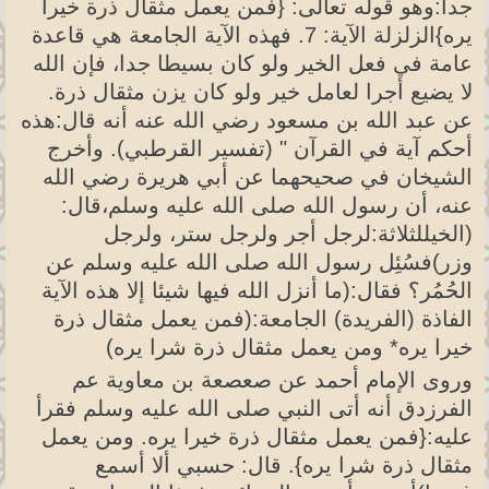
جدا:وهو قوله تعالى: {فمن يعمل مثقال ذرة خيرا
يره}الزلزلة الآية: 7. فهذه الآية الجامعة هي قاعدة
عامة في فعل الخير ولو كان بسيطا جدا، فإن الله
لا يضيع أجرا لعامل خير ولو كان يزن مثقال ذرة.
عن عبد الله بن مسعود رضي الله عنه أنه قال:هذه
أحكم آية في القرآن " (تفسير القرطبي). وأخرج
الشيخان في صحيحهما عن أبي هريرة رضي الله
عنه، أن رسول الله صلى الله عليه وسلم،قال:
(الخيللثلاثة:لرجل أجر ولرجل ستر، ولرجل
وزر)فسُئِل رسول الله صلى الله عليه وسلم عن
الحُمُر؟ فقال:(ما أنزل الله فيها شيئا إلا هذه الآية
الفاذة (الفريدة) الجامعة:(فمن يعمل مثقال ذرة
خيرا يره* ومن يعمل مثقال ذرة شرا يره)
وروى الإمام أحمد عن صعصعة بن معاوية عم
الفرزدق أنه أتى النبي صلى الله عليه وسلم فقرأ
عليه:{فمن يعمل مثقال ذرة خيرا يره. ومن يعمل
مثقال ذرة شرا يره}. قال: حسبي ألا أسمع