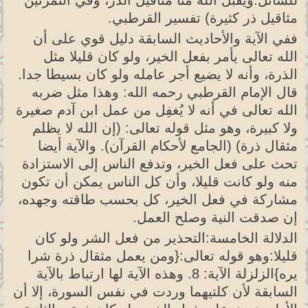
مثاقيل ذر كثيرة) تفسير القرطبي.
ففي الآية والأحاديث السابقة دليل قوي على أن
الله تعالى يأمر بفعل الخير، ولو كان قليلا مثل
الذرة، وأنه لا يضيع أجر عامله ولو كان بسيطا جدا.
قال الإمام القرطبي رحمه الله: وهذا مثل ضربه
الله تعالى في أنه لا يُغفِل من عمل ابن آدم صغيرة
ولا كبيرة، وهو مثل قوله تعالى: (إن الله لا يظلم
مثقال ذرة) (الجامع لأحكام القرآن). والآية أيضا
تحث على فعل الخير، وتدفع الناس إلى الاستزادة
منه ولو كانت قليلا، وأن كل الناس يمكن أن تكون
مشاركة في فعل الخير، كل بحسب طاقته وجهده،
إن صدقت النية وصلح العمل.
الدلالة الخامسة:التحذير من فعل الشر ولو كان
قليلا:وهو قوله تعالى:{ومن يعمل مثقال ذرة شرا
يره}الزلزلة الآية: 8. وهذه الآية لها ارتباط بالآية
السابقة لأن كلتيهما وردت في نفس السورة، إلا أن