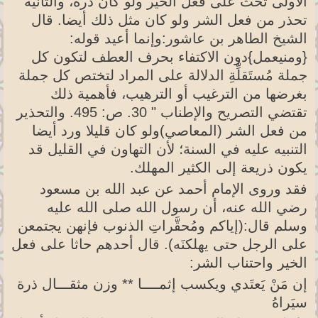
الأولى تحث على فعل الخير ولو كان ذرة، والثانية
تحذر من فعل الشر ولو كان مثل ذلك أيضا. قال
الشيخ الطاهر بن عاشور:وإنما أعيد قوله:
{ومنيعمل}دون الاكتفاء بحرف العطف لتكون كل
جملة مُستَقلِّةِ الدلالة على المراد لتختص كل جملة
بغرضها من الترغيب أو الترهيب، فأهمية ذلك
تقتضي التصريح والإطناب " 30. ص: 495. والتحذير
من فعل الشر (المعاصي)ولو كان قليلا ورد أيضا
التنبيه عليه في السنة؛ لأن التهاون في القليل قد
يكون ذريعة إلى الكثير المهلك.
فقد وروى الإمام أحمد عن عبد الله بن مسعود
رضي الله عنه، أن رسول الله صلى الله عليه
وسلم قال:(إياكم ومُحقَّراتِ الذنوب فإنهن يجتمعن
على الرجل حتى يهلكنَه). قال أحدهم حاثا على فعل
الخير واحتناب الشر:
إن مَنْ يَعتَدي ويكسب إثمــــا ** وزن مثقـــال ذرة
سيَراهُ