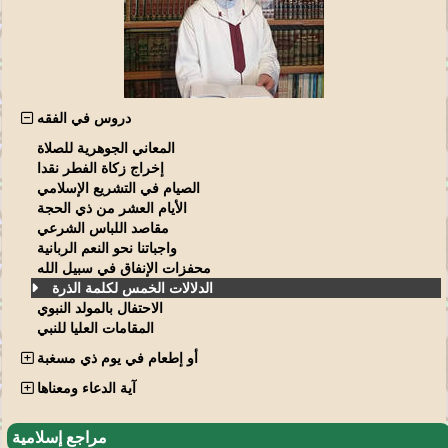
دروس في الفقه
المعاني الجوهرية للصلاة
إخراج زكاة الفطر نقدا
الصيام في التشريع الإسلامي
الأيام العشر من ذي الحجة
مقاصد اللباس الشرعي
واجباتنا نحو النعم الربانية
محفزات الإنفاق في سبيل الله
الدلالات الخمس لكلمة الذرة
الاحتفال بالمولد النبوي
المقامات العليا للنبي
أو إطعام في يوم ذي مسغبة
آية الدعاء ومعناها
مراجع إسلامية