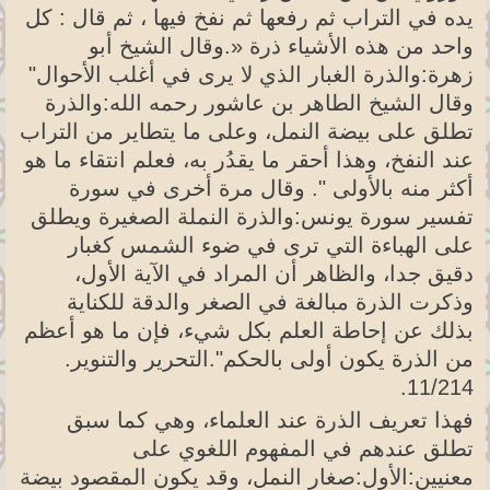
يده في التراب ثم رفعها ثم نفخ فيها ، ثم قال : كل
واحد من هذه الأشياء ذرة «.وقال الشيخ أبو
زهرة:والذرة الغبار الذي لا يرى في أغلب الأحوال"
وقال الشيخ الطاهر بن عاشور رحمه الله:والذرة
تطلق على بيضة النمل، وعلى ما يتطاير من التراب
عند النفخ، وهذا أحقر ما يقدُر به، فعلم انتقاء ما هو
أكثر منه بالأولى ". وقال مرة أخرى في سورة
تفسير سورة يونس:والذرة النملة الصغيرة ويطلق
على الهباءة التي ترى في ضوء الشمس كغبار
دقيق جدا، والظاهر أن المراد في الآية الأول،
وذكرت الذرة مبالغة في الصغر والدقة للكناية
بذلك عن إحاطة العلم بكل شيء، فإن ما هو أعظم
من الذرة يكون أولى بالحكم".التحرير والتنوير.
11/214.
فهذا تعريف الذرة عند العلماء، وهي كما سبق
تطلق عندهم في المفهوم اللغوي على
معنيين:الأول:صغار النمل، وقد يكون المقصود بيضة