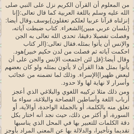
من المعلوم أن القرآن الكريم نزل على النبي صلى
الله عليه وسلم باللغة العربية كما قال تعالى:{إنا
إنزلناه قرآنا عربيا لعلكم تعقلون}يوسف.وقال أيضا:
{بلسان عربي مبين}الشعراء. كتاب ضبطت آياته،
وفصلت تفصيلا دقيقا، تحدى الله تعالى به الجن
والإنس أن يأتوا بمثله.فقال تعالى:{الر كتاب
احكمت آياته ثم فصلت من لدن حكيم خبير}هود.
وقال أيضا:{قل لئن اجتمعت الإنس والجن على أن
يأتوا بمثل هذا القرآن لا يأتون بمثله ولو كان بعضهم
لبعض ظهيرا}الإسراء. وذلك لما تضمنه من عجائب
وأسرار لا نهاية لها ولا حدود.
ومن ذلك مثلا تركيبه اللغوي والبلاغي الذي أعجز
أرباب اللغة وأساطين الفصاحة والبلاغة، سواء ما
تعلق منه بالكلمة، أو بالجملة الواحدة، أوالآية، أو
السورة، أو أكثر من ذلك، حيث نجد أنه اختار بكل
دقة الكلمات للتعبير بها في المحل الذي يناسبها
تقديما وتأخيرا، والدلالة بها عن المعنى المراد بأوجز