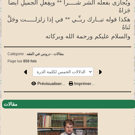
ويُجازى بفعله الشر شــــرا ** وبِفِعلِ الجميلِ أيضا
جَزاهُ
هكذا قوله تبــارك ربـِّـي ** في إذا زلزلـــــت وجَلَّ
ثَناهُ
والسلام عليكم ورحمة الله وبركاته
مقالات -
دروس في الفقه
Catégorie :
Page lue
850 fois
Prévisualiser...
Imprimer...
مقالات