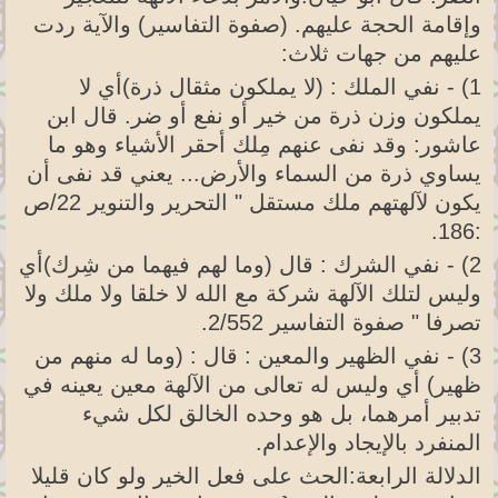
وإقامة الحجة عليهم. (صفوة التفاسير) والآية ردت
عليهم من جهات ثلاث:
1) - نفي الملك : (لا يملكون مثقال ذرة)أي لا
يملكون وزن ذرة من خير أو نفع أو ضر. قال ابن
عاشور: وقد نفى عنهم مِلك أحقر الأشياء وهو ما
يساوي ذرة من السماء والأرض... يعني قد نفى أن
يكون لآلهتهم ملك مستقل " التحرير والتنوير 22/ص
:186.
2) - نفي الشرك : قال (وما لهم فيهما من شِرك)أي
وليس لتلك الآلهة شركة مع الله لا خلقا ولا ملك ولا
تصرفا " صفوة التفاسير 2/552.
3) - نفي الظهير والمعين : قال : (وما له منهم من
ظهير) أي وليس له تعالى من الآلهة معين يعينه في
تدبير أمرهما، بل هو وحده الخالق لكل شيء
المنفرد بالإيجاد والإعدام.
الدلالة الرابعة:الحث على فعل الخير ولو كان قليلا