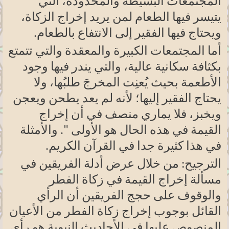
المجتمعات البسيطة والمحدودة، التي
يتيسر فيها الطعام لمن يريد إخراج الزكاة،
ويحتاج فيها الفقير إلى الانتفاع بالطعام
.
أما المجتمعات الكبيرة والمعقدة والتي تتمتع
بكثافة سكانية عالية، والتي يندر فيها وجود
الأطعمة بحيث يُعنِت المخرجَ طلبُها، ولا
يحتاج الفقير إليها؛ لأنه لم يعد يطحن ويعجن
ويخبز، فلا يماري منصف في أن إخراج
القيمة في هذه الحال هو الأولى ". والأمثلة
في هذا كثيرة جدا في القرآن الكريم
.
الترجيح: من خلال عرض أدلة الفريقين في
مسألة إخراج القيمة في زكاة الفطر
والوقوف على حجج الفريقين أن الرأي
القائل بوجوب إخراج زكاة الفطر من الأعيان
المنصوص عليها في الأحاديث النبوية هو رأي