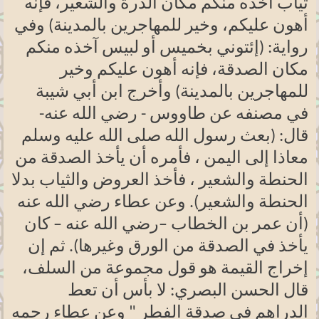
ثياب آخذه منكم مكان الذرة والشعير، فإنه
أهون عليكم، وخير للمهاجرين بالمدينة) وفي
رواية: (إئتوني بخميس أو لبيس آخذه منكم
مكان الصدقة، فإنه أهون عليكم وخير
للمهاجرين بالمدينة) وأخرج ابن أبي شيبة
في مصنفه عن طاووس - رضي الله عنه-
قال: (بعث رسول الله صلى الله عليه وسلم
معاذا إلى اليمن ، فأمره أن يأخذ الصدقة من
الحنطة والشعير ، فأخذ العروض والثياب بدلا
الحنطة والشعير). وعن عطاء رضي الله عنه
(أن عمر بن الخطاب –رضي الله عنه – كان
يأخذ في الصدقة من الورق وغيرها). ثم إن
إخراج القيمة هو قول مجموعة من السلف،
قال الحسن البصري: لا بأس أن تعط
الدراهم في صدقة الفطر " وعن عطاء رحمه