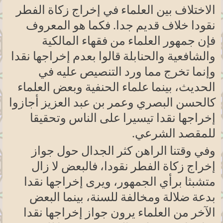
الاختلاف بين العلماء في إخراج زكاة الفطر
نقودا خلاف قديم جدا. فكما هو المعروف
فإن جمهور العلماء من فقهاء المالكية
والشافعية والحنابلة قالوا بعدم إخراجها نقدا
وإنما تخرج مما ورد التنصيص عليه في
الحديث، بينما علماء الحنفية وبعض العلماء
كالحسن البصري وعمر بن عبد العزيز أجازوا
إخراجها نقدا تيسيرا على الناس وتحقيقا
للمقصد الشرعي
.
وفي وقتنا الراهن كثر الجدال حول جواز
إخراج زكاة الفطر نقودا، فالبعض لا زال
متشبثا برأي الجمهور، ويرى إخراجها نقدا
بدعة ضلالة ومخالفة للسنة، بينما البعض
الآخر من العلماء يرون جواز إخراجها نقدا