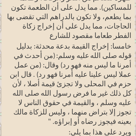
للمساكين). مما يدل على أن الطعمة تكون
بما يطعم، ولا تكون بالدراهم التي تقضى بها
الحاجات، مما يدل على أن إخراج زكاة
الفطر طعاما مقصود للشارع
خامسا: إخراج القيمة بدعة محدثة: بدليل
قوله صلى الله
عليه وسلم:
(من أحدث في
أمرنا ما ليس منه فهو رد) وقال: (من عمل
عملا ليس علينا عليه أمرنا فهو رد) . قال ابن
حزم في المحلى ولا تجزئ قيمة أصلا ، لأن
كل ذلك غير ما فرض رسول الله صلى الله
عليه وسلم ، والقيمة في حقوق الناس لا
تجوز إلا بتراض منهما ، وليس للزكاة مالك
بعينه فيجوز رضاه أو إبراؤه
" .
ويرد على هذا بما يلي
: