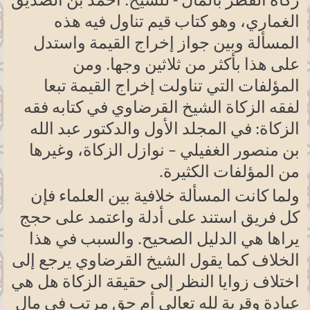
زكاة الفطر بالمال - للشيخ: أحمد بن الصديق
الغماري، وهو كتاب قيم تناول فيه هذه
المسألة وبين جواز إخراج القيمة واستدل
على هذا بأكثر من ثلاثين وجها. ومن
المؤلفات التي تناولت إخراج القيمة تبعا
لفقه الزكاة الشيخ القرضاوي في كتابه فقه
الزكاة: في المجلد الأول والدكتور عبد الله
بن منصور الغفيلي – نوازل الزكاة، وغيرها
من المؤلفات الكثيرة
.
ولما كانت المسألة خلافية بين العلماء فإن
كل فريق استند على أدلة واعتمد على حجج
يراها هي الدليل الصحيح. والسبب في هذا
الخلاف كما يقول الشيخ القرضاوي يرجع إلى
اختلاف زوايا النظر إلى حقيقة الزكاة هل هي
عبادة وقربة لله تعالى أم حق مرتب في مال