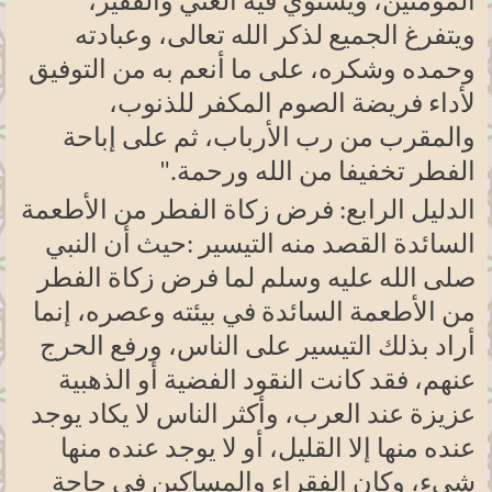
المؤمنين، ويستوي فيه الغني والفقير،
ويتفرغ الجميع لذكر الله تعالى، وعبادته
وحمده وشكره، على ما أنعم به من التوفيق
لأداء فريضة الصوم المكفر للذنوب،
والمقرب من رب الأرباب، ثم على إباحة
الفطر تخفيفا من الله ورحمة
".
الدليل الرابع: فرض زكاة الفطر من الأطعمة
السائدة القصد منه التيسير
:
حيث أن النبي
صلى الله عليه وسلم لما فرض زكاة الفطر
من الأطعمة السائدة في بيئته وعصره، إنما
أراد بذلك التيسير على الناس، ورفع الحرج
عنهم، فقد كانت النقود الفضية أو الذهبية
عزيزة عند العرب، وأكثر الناس لا يكاد يوجد
عنده منها إلا القليل، أو لا يوجد عنده منها
شيء، وكان الفقراء والمساكين في حاجة