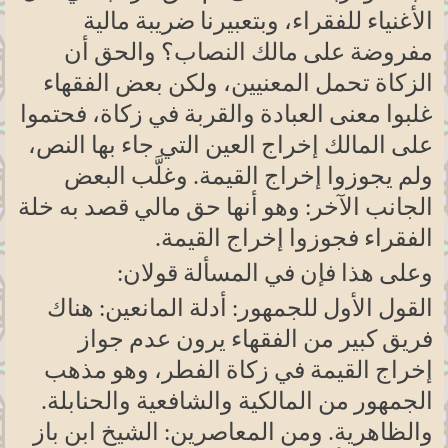
الأغنياء للفقراء، وبتعبيرنا ضريبة مالية
مفروضة على مالك النصاب؟ والحق أن
الزكاة تحمل المعنيين، ولكن بعض الفقهاء
غلبوا معنى العبادة والقربة في زكاة، فحتموا
على المالك إخراج العين التي جاء بها النص،
ولم يجوزوا إخراج القيمة. وغلَّب البعض
الجانب الآخر: وهو أنها حق مالي قصد به خلة
الفقراء فجوزوا إخراج القيمة
.
وعلى هذا فإن في المسألة قولان
:
القول الأول للجمهور: أدلة المانعين: هناك
فريق كبير من الفقهاء يرون عدم جواز
إخراج القيمة في زكاة الفطر، وهو مذهب
الجمهور من المالكية والشافعية والحنابلة.
والظاهرية. ومن المعاصرين: الشيخ ابن باز