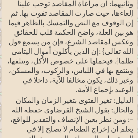
وثانيهما: أن مراعاة المقاصد توجب علينا
إلغاءها، حيث صارت المقاصد تفوت بها. ثم
إن الوقوف مع النص والتمسك بالظاهر فيما
هو بين العلة، واضح الحكمة قلب للحقائق
وعكس لمقاصد الشرع، فإن من يسمع قول
الله تعالى
: {
إن الذين يأكلون أموال اليتامى
ظلما}. فيحملها على خصوص الأكل، ويتلفها،
وينتفع بها في اللباس، والركوب، والمسكن،
وغير ذلك، يكون مخالفا للآية، داخلا في
الوعيد بإجماع الأمة
.
الدليل: تغير الفتوى بتغير الزمان والمكان
والحال: يقول الشيخ القرضاوي حفظه الله
–: ومن نظر بعين الإنصاف والتقدير للواقع،
يعلم أن إخراج الطعام لا يصلح إلا في