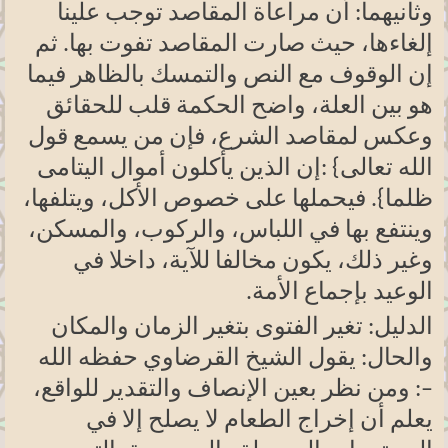
وثانيهما: أن مراعاة المقاصد توجب علينا
إلغاءها، حيث صارت المقاصد تفوت بها. ثم
إن الوقوف مع النص والتمسك بالظاهر فيما
هو بين العلة، واضح الحكمة قلب للحقائق
وعكس لمقاصد الشرع، فإن من يسمع قول
الله تعالى
: {
إن الذين يأكلون أموال اليتامى
ظلما}. فيحملها على خصوص الأكل، ويتلفها،
وينتفع بها في اللباس، والركوب، والمسكن،
وغير ذلك، يكون مخالفا للآية، داخلا في
الوعيد بإجماع الأمة
.
الدليل: تغير الفتوى بتغير الزمان والمكان
والحال: يقول الشيخ القرضاوي حفظه الله
–: ومن نظر بعين الإنصاف والتقدير للواقع،
يعلم أن إخراج الطعام لا يصلح إلا في