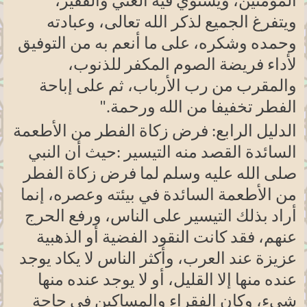
المؤمنين، ويستوي فيه الغني والفقير،
ويتفرغ الجميع لذكر الله تعالى، وعبادته
وحمده وشكره، على ما أنعم به من التوفيق
لأداء فريضة الصوم المكفر للذنوب،
والمقرب من رب الأرباب، ثم على إباحة
الفطر تخفيفا من الله ورحمة
".
الدليل الرابع: فرض زكاة الفطر من الأطعمة
السائدة القصد منه التيسير
:
حيث أن النبي
صلى الله عليه وسلم لما فرض زكاة الفطر
من الأطعمة السائدة في بيئته وعصره، إنما
أراد بذلك التيسير على الناس، ورفع الحرج
عنهم، فقد كانت النقود الفضية أو الذهبية
عزيزة عند العرب، وأكثر الناس لا يكاد يوجد
عنده منها إلا القليل، أو لا يوجد عنده منها
شيء، وكان الفقراء والمساكين في حاجة