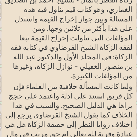
زكاة الفطر بالمال - للشيخ: أحمد بن الصديق
الغماري، وهو كتاب قيم تناول فيه هذه
المسألة وبين جواز إخراج القيمة واستدل
على هذا بأكثر من ثلاثين وجها. ومن
المؤلفات التي تناولت إخراج القيمة تبعا
لفقه الزكاة الشيخ القرضاوي في كتابه فقه
الزكاة: في المجلد الأول والدكتور عبد الله
بن منصور الغفيلي – نوازل الزكاة، وغيرها
من المؤلفات الكثيرة
.
ولما كانت المسألة خلافية بين العلماء فإن
كل فريق استند على أدلة واعتمد على حجج
يراها هي الدليل الصحيح. والسبب في هذا
الخلاف كما يقول الشيخ القرضاوي يرجع إلى
اختلاف زوايا النظر إلى حقيقة الزكاة هل هي
عبادة وقربة لله تعالى أم حق مرتب في مال