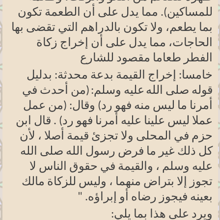
للمساكين). مما يدل على أن الطعمة تكون
بما يطعم، ولا تكون بالدراهم التي تقضى بها
الحاجات، مما يدل على أن إخراج زكاة
الفطر طعاما مقصود للشارع
خامسا: إخراج القيمة بدعة محدثة: بدليل
قوله صلى الله
عليه وسلم:
(من أحدث في
أمرنا ما ليس منه فهو رد) وقال: (من عمل
عملا ليس علينا عليه أمرنا فهو رد) . قال ابن
حزم في المحلى ولا تجزئ قيمة أصلا ، لأن
كل ذلك غير ما فرض رسول الله صلى الله
عليه وسلم ، والقيمة في حقوق الناس لا
تجوز إلا بتراض منهما ، وليس للزكاة مالك
بعينه فيجوز رضاه أو إبراؤه
" .
ويرد على هذا بما يلي
: