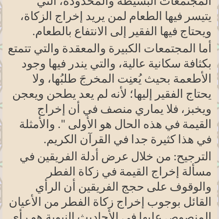
المجتمعات البسيطة والمحدودة، التي
يتيسر فيها الطعام لمن يريد إخراج الزكاة،
ويحتاج فيها الفقير إلى الانتفاع بالطعام
.
أما المجتمعات الكبيرة والمعقدة والتي تتمتع
بكثافة سكانية عالية، والتي يندر فيها وجود
الأطعمة بحيث يُعنِت المخرجَ طلبُها، ولا
يحتاج الفقير إليها؛ لأنه لم يعد يطحن ويعجن
ويخبز، فلا يماري منصف في أن إخراج
القيمة في هذه الحال هو الأولى ". والأمثلة
في هذا كثيرة جدا في القرآن الكريم
.
الترجيح: من خلال عرض أدلة الفريقين في
مسألة إخراج القيمة في زكاة الفطر
والوقوف على حجج الفريقين أن الرأي
القائل بوجوب إخراج زكاة الفطر من الأعيان
المنصوص عليها في الأحاديث النبوية هو رأي