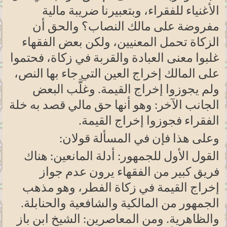
الأغنياء للفقراء، وبتعبيرنا ضريبة مالية
مفروضة على مالك النصاب؟ والحق أن
الزكاة تحمل المعنيين، ولكن بعض الفقهاء
غلبوا معنى العبادة والقربة في زكاة، فحتموا
على المالك إخراج العين التي جاء بها النص،
ولم يجوزوا إخراج القيمة. وغلَّب البعض
الجانب الآخر: وهو أنها حق مالي قصد به خلة
الفقراء فجوزوا إخراج القيمة
.
وعلى هذا فإن في المسألة قولان
:
القول الأول للجمهور: أدلة المانعين: هناك
فريق كبير من الفقهاء يرون عدم جواز
إخراج القيمة في زكاة الفطر، وهو مذهب
الجمهور من المالكية والشافعية والحنابلة.
والظاهرية. ومن المعاصرين: الشيخ ابن باز