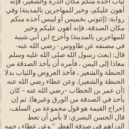
ثياب آخذه منكم مكان الذرة والشعير، فإنه
أهون عليكم، وخير للمهاجرين بالمدينة) وفي
رواية: (إئتوني بخميس أو لبيس آخذه منكم
مكان الصدقة، فإنه أهون عليكم وخير
للمهاجرين بالمدينة) وأخرج ابن أبي شيبة
في مصنفه عن طاووس - رضي الله عنه-
قال: (بعث رسول الله صلى الله عليه وسلم
معاذا إلى اليمن ، فأمره أن يأخذ الصدقة من
الحنطة والشعير ، فأخذ العروض والثياب بدلا
الحنطة والشعير). وعن عطاء رضي الله عنه
(أن عمر بن الخطاب –رضي الله عنه – كان
يأخذ في الصدقة من الورق وغيرها). ثم إن
إخراج القيمة هو قول مجموعة من السلف،
قال الحسن البصري: لا بأس أن تعط
الدراهم في صدقة الفطر " وعن عطاء رحمه