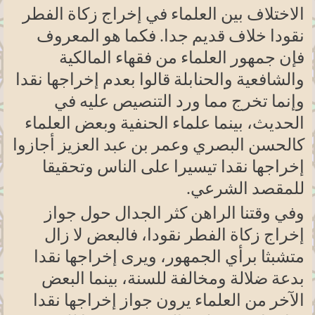
الاختلاف بين العلماء في إخراج زكاة الفطر
نقودا خلاف قديم جدا. فكما هو المعروف
فإن جمهور العلماء من فقهاء المالكية
والشافعية والحنابلة قالوا بعدم إخراجها نقدا
وإنما تخرج مما ورد التنصيص عليه في
الحديث، بينما علماء الحنفية وبعض العلماء
كالحسن البصري وعمر بن عبد العزيز أجازوا
إخراجها نقدا تيسيرا على الناس وتحقيقا
للمقصد الشرعي
.
وفي وقتنا الراهن كثر الجدال حول جواز
إخراج زكاة الفطر نقودا، فالبعض لا زال
متشبثا برأي الجمهور، ويرى إخراجها نقدا
بدعة ضلالة ومخالفة للسنة، بينما البعض
الآخر من العلماء يرون جواز إخراجها نقدا