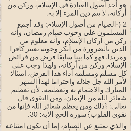
هو أحد أصول العبادة في
الإسلام،
وركن من
.
أركانه،
لا يتم دين المرء إلا به
-)
2
الصيام من أصول الإسلام: وقد أجمع
المسلمون على وجوب صيام رمضان، وأنه
ركن من أركان
الإسلام،
وأنه معلوم من
الدين بالضرورة من أنكر وجوبه يعتبر كافرا
ومرتدا. فهو كما بينا سابقا فرض من فرائض
الإسلام وركن من
أركانه،
ولهذا وجب على
كل مسلم ومسلمة أداء هذا الفرض، امتثالا
لأمر الله جل جلاله
واحتراما لهذا
الشهر
المبارك والاهتمام به
وتعظيمه،
لأن تعظيم
شعائر الله من
الإيمان،
ومن التقوى قال
تعالى:
{ذلك
ومن يعظم شعائر الله فإنها من
الآية:
30
.
تقوى
القلوب} سورة
الحج
والذي يمتنع عن
الصيام،
إما أن يكون امتناعه