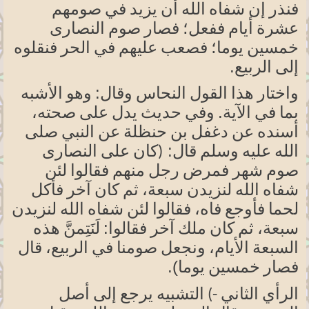
فنذر إن شفاه الله أن يزيد في صومهم
عشرة أيام ففعل؛ فصار صوم النصارى
خمسين
يوما؛
فصعب عليهم في الحر فنقلوه
.
إلى الربيع
وقال:
واختار هذا القول النحاس
وهو الأشبه
الآية.
بما في
وفي حديث يدل على
صحته،
أسنده عن دغفل بن حنظلة عن النبي صلى
قال:
الله عليه وسلم
(كان
على النصارى
صوم شهر فمرض رجل منهم فقالوا لئن
شفاه الله لنزيدن
سبعة، ثم
كان آخر
فأكل
لحما فأوجع
فاه،
فقالوا لئن شفاه الله لنزيدن
فقالوا:
سبعة،
ثم كان ملك آخر
لَنَتِمنَّ هذه
السبعة
الأيام،
ونجعل صومنا في الربيع، قال
يوما)
.
فصار خمسين
الرأي الثاني -) التشبيه يرجع إلى أصل