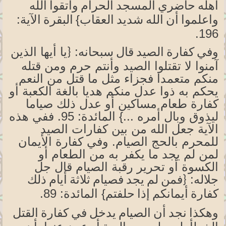
اهله حاضري المسجد الحرام واتقوا الله
العقاب}
الآية:
واعلموا أن الله شديد
البقرة
.
196
سبحانه:
أيها الذين
وفي كفارة الصيد قال
{يا
آمنوا لا تقتلوا الصيد وأنتم حرم ومن قتله
منكم متعمدا فجزاء مثل ما قتل من النعم
يحكم به ذوا عدل منكم هديا بالغة الكعبة أو
كفارة طعام مساكين أو عدل ذلك صياما
ليذوق وبال أمره ...}
المائدة:
95. ففي هذه
الآية جعل الله من بين كفارات الصيد
للمحرم بالحج الصيام. وفي كفارة الأيمان
لمن لم يجد ما يكفر به من الطعام أو
الكسوة أو تحرير رقبة الصيام قال جل
جلاله:
{فمن
لم يجد فصيام ثلاثة أيام ذلك
حلفتم}
المائدة:
89
.
كفارة أيمانكم إذا
وهكذا نجد أن الصيام يدخل في كفارة القتل