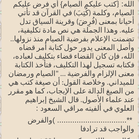
الله:
الصيام}
{كتب
عليكم
أي فرض عليكم
الصيام، وكلمة
(كُتِبَ
) في القرآن قد تأتي
أحيانا بمعنى (فُرِضَ) وقرينة السياق تدل
عليه. وهذا الجملة هي نص مادة
تكليفية،
تضمنت الإعلام بفرضية الصيام منذ نزولها..
وأصل المعنى يدور حول كتابة أمر قضاه
الله، فإن كان القضاء قضاء بتكليف
لعباده،
فكتابه تسجيل لهذا التكليف، فتأخذ الكتابة
معنى الإلزام والفرضية ... "الصيام ورمضان
للميداني. وخلاصة القول: أن صيغة كتب هي
من الصيغ الدالة على الإيجاب، كما هو مقرر
عند علماء الأصول. قال الشيخ إبراهيم
:
العلوي في ألفيته مراقي
السعود
( ................................**
والفرض
والواجب قد ترادفا