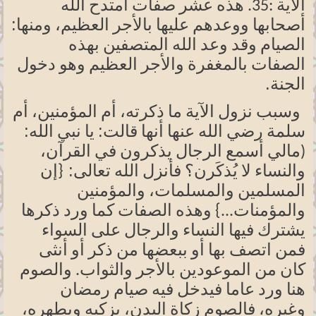
الآية :35. هذه عشر صفات امتدح الله
ومنها:
أصحابها ووعدهم عليها بالأجر العظيم،
الصيام وقد وعد الله المتصفين بهذه
الصفات بالمغفرة والأجر العظيم وهو دخول
.
الجنة
وسبب نزول الآية ما
ذكرته
،
أم
المؤمنين
،
أم
قالت:
الله:
سلمة رضي الله عنها أنها
يا نبي
(مالي
أسمع الرجال يذكرون في
القرآن،
تعالى:
والنساء لا
يُذكَرن؟
فأنزل الله
{إن
المسلمين
والمسلمات،
والمؤمنين
والمؤمنات...} وهذه الصفات كما ورد ذكرها
يشترك فيها النساء والرجال على السواء
فمن اتصف بها أو ببعضها من ذكر أو أنثى
كان من الموعودين بالأجر والثواب. والصوم
هنا ورد عاما فيدخل فيه صيام رمضان
وغيره،
فالصوم زكاة البدن، يزكيه
ويطهره،