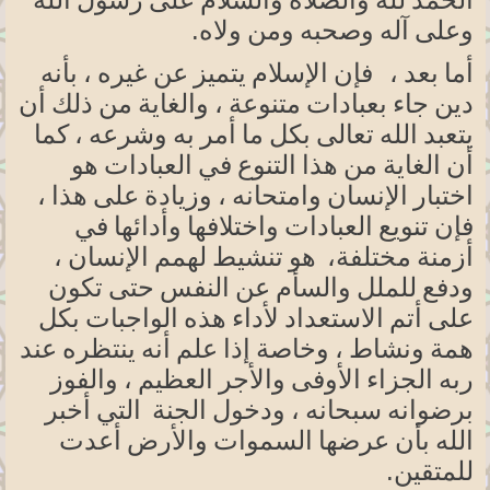
الحمد لله والصلاة والسلام على رسول الله
.
وعلى آله وصحبه ومن
ولاه
أما بعد ، فإن الإسلام يتميز عن غيره ، بأنه
دين جاء بعبادات متنوعة ، والغاية من ذلك أن
يتعبد الله تعالى بكل ما أمر به وشرعه ، كما
أن الغاية من هذا التنوع في العبادات هو
اختبار الإنسان وامتحانه ، وزيادة على هذا ،
فإن تنويع العبادات واختلافها وأدائها في
أزمنة مختلفة، هو تنشيط لهمم الإنسان ،
ودفع للملل والسأم عن النفس حتى تكون
على أتم الاستعداد لأداء هذه الواجبات بكل
همة ونشاط ، وخاصة إذا علم أنه ينتظره عند
ربه الجزاء الأوفى والأجر العظيم ، والفوز
برضوانه سبحانه ، ودخول الجنة التي أخبر
الله بأن عرضها السموات والأرض أعدت
.
للمتقين