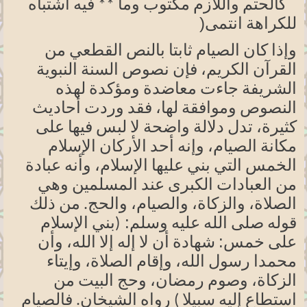
كالحتم واللازم مكتوب وما ** فيه اشتباه
)
للكراهة
انتمى
وإذا كان الصيام ثابتا بالنص القطعي من
القرآن الكريم، فإن نصوص السنة النبوية
الشريفة جاءت معاضدة ومؤكدة لهذه
النصوص وموافقة لها، فقد وردت أحاديث
كثيرة،
تدل دلالة واضحة لا لبس فيها على
مكانة الصيام، وإنه أحد الأركان الإسلام
الخمس التي بني عليها
الإسلام،
وأنه عبادة
من العبادات الكبرى عند المسلمين وهي
الصلاة
،
والزكاة
،
والصيام
،
والحج. من ذلك
وسلم:
قوله صلى الله عليه
(بني
الإسلام
خمس:
على
شهادة أن لا إله إلا
الله،
وأن
محمدا رسول
الله،
وإقام الصلاة، وإيتاء
الزكاة،
وصوم
رمضان،
وحج البيت من
استطاع إليه سبيلا ) رواه الشيخان. فالصيام