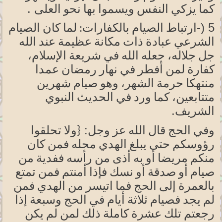
.
كما
يزكي النفس ويسموا بها نحو العلى
-)
5
ارتباط الصيام
بالكفارات: لما
كان الصيام
الشرعي عبادة ذات مكانة عظيمة عند الله
جل جلاله، جعله الله في شريعة
الإسلام،
كفارة لمن أفطر في نهار رمضان عمدا
منتهكا حرمة
الشهر،
وهو صيام شهرين
متتابعين،
كما ورد في الحديث النبوي
.
الشريف
وجل:
وفي الحج قال الله عز
{ولا
تحلقوا
رؤوسكم حتى يبلغ الهدي محله فمن كان
منكم مريضا أو به أذى من رأسه ففدية من
صيام أو صدقة أو نسك فإذا أمنتم فمن تمتع
بالعمرة إلى الحج فما اتيسر من الهدي فمن
لم يجد فصيام ثلاثة أيام في الحج وسبعة إذا
رجعتم تلك عشرة كاملة ذلك لمن لم يكن