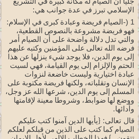
جليا أن الصيام له مكانة كبيرة في التشريع
:
الإسلامي تبرز في عدة جوانب
هي
1
-)
الإسلام:
الصيام فريضة وعبادة كبرى في
فهو فريضة مشروعة بالنصوص
القطعية،
والتي تدل دلالة واضحة على أن الصيام أمر
فرضه الله تعالى على المؤمنين وكتبه عليهم
إلى يوم الدين، فلا يوجد شيء ينزلها عن هذا
الحتم والإلزام إلى يوم القيامة، فهي لسيت
عبادة اختيارية وليست خاضعة لنزوات
الإنسان
وتقلباته،
ولكنها فريضة مكتوبة على
المسلم إلى يوم
الدين،
شرعها الله عز وجل،
ووضع لها ضوابط، وشروطا معينة لإقامتها
.
وأدائها
قال تعالى:
{يأيها
الدين آمنوا كتب عليكم
الصيام كما كتب على الذين من قبلكم لعلكم
تتقون...} فهذا الخطاب الإلهي لأهل الإيمان