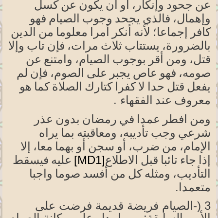
عن جحود وإنكار، أو أن يكون عن كسل
وإهمال، فالذي يجحد وجوب الصيام فهو
كافر
إجماعا؛
لأنه أنكر أمرا معلوما من الدين
بالضرورة،
يستتاب ثلاث مرات، فإن تاب وإلا
قتل،
ومن أقر بوجوب
الصيام،
وامتنع عن
صومه،
فهو عاص يجبر على
الصوم،
فإن لم
يفعل قتل حدا لا كفرا كتارك الصلاة كما هو
.
معروف عند الفقهاء
ومن
افطر عمد
ا
في رمضان بدون عذر
شرعي وجب
تأديبه،
ومعاقبته بما يراه
الإمام،
من
ضرب،
أو سجن أو بهما
معا،
إلا
[MD1]
إذا جاء تائبا قبل
الاطلاع
عليه فيسقط
التأديب، ومثله كل من أفسد صوما واجبا
.
متعمدا
3
-)
الصيام فريضة قديمة فرضت على
الأمم السابقة: ومما يدل على مكانة الصيام