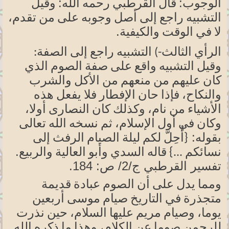
الوجوب:
الله:
قال القرطبي رحمه
وقيل
التشبيه راجع إلى أصل وجوبه على من
تقدم،
.
لا في الوقت والكيفية
الرأي الثالث-) التشبيه راجع إلى
الصفة:
وقيل
التشبيه واقع على صفة الصوم الذي
كان عليهم من منعهم من الأكل والشرب
والنكاح،
فإذا حان الإفطار فلا يفعل هذه
الأشياء من
نام،
وكذلك كان النصارى
أولا،
وكان في أول
الإسلام،
ثم نسخه الله تعالى
بقوله:
{أُحِلَّ
لكم ليلة الصيام الرفث إلى
والربيع.
نسائكم ...} قاله السدي وأبو العالية
تفسير القرطبي ج/2/ ص: 184
.
ومما يدل على أن الصوم عبادة قديمة
متجذرة في التاريخ صيام موسى أربعين
يوما،
وصيام مريم عليها
السلام،
حين نذرت
للرحمن صوما عن
الكلام،
وهذا ما ذكره الله