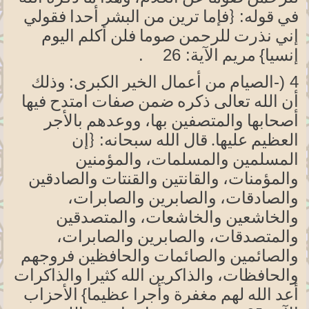
قوله:
في
{فإما
ترين من البشر أحدا فقولي
إني نذرت للرحمن صوما فلن أكلم اليوم
إنسيا}
الآية:
26
.
مريم
4
-)
الكبرى:
الصيام من أعمال الخير
وذلك
أن الله تعالى ذكره ضمن صفات امتدح فيها
أصحابها والمتصفين
بها،
ووعدهم بالأجر
سبحانه:
العظيم عليها. قال الله
{إن
المسلمين
والمسلمات،
والمؤمنين
والمؤمنات، والقانتين والقنتات والصادقين
والصادقات، والصابرين والصابرات،
والخاشعين والخاشعات، والمتصدقين
والمتصدقات، والصابرين والصابرات،
والصائمين والصائمات والحافظين فروجهم
والحافظات، والذاكرين الله كثيرا والذاكرات
عظيما}
أعد الله لهم مغفرة وأجرا
الأحزاب