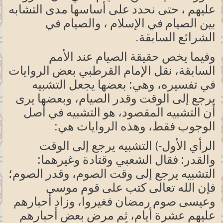
عليهم ، حتى نحدد على أساسها مدى التشابه
بين الصيام في الإسلام ، والصيام في
.
الشرائع السابقة
وفيما يخص حقيقة الصيام عند الأمم
السابقة،
نقل الإمام القرطبي بعض الروايات
وهي:
في تفسيره،
بعضها يجعل التشبيه
يرجع إلى الوقت وقدر
الصيام،
وبعضها يرى
أن التشبيه
المقصود،
هو التشبيه في أصل
:
الوجوب
فقط،
وهذه الروايات هي
الرأي الأول-) التشبيه يرجع إلى الوقت
والقدر:
وغيرهما:
فقال الشعبي وقتادة
التشبيه يرجع إلى وقت الصوم، وقدر
الصوم؛
فإن الله تعالى كتب على قوم موسى
وعيسى صوم رمضان
فغيروا،
وزاد أحبارهم
عليهم عشرة
أيام،
ثم مرض بعض أحبارهم