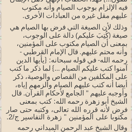
فيه الإلزام بوجوب الصيام وأنه مكتوب
.
عليهم مقل غيره من العبادات الأخرى
وذلك لأن الصيغة التي فرض بها الصيام هي
عليكم)
صيغة
(كُتِبَ
دالة على الوجوب،
بمعنى أن الصيام مكتوب على المؤمنين،
وأنه محتم عليهم. قال الإمام القرطبي -
سبحانه:
رحمه الله- في قوله
{يأيها
الدين
آمنوا كتب عليكم الصيام ...} لما ذكر ما كتب
على المكلفين من القصاص والوصية، ذكر
أيضا أنه كتب عليهم الصيام وألزمهم إياه،
وأوجبه عليهم " الجامع لأحكام القرآن. قال
الله:
كتب بمعنى
الشيخ أبو زهرة رحمه
فرض لأنه قرره الله تعالى، وكتبه حتى صار
مكتوبا على المؤمنين " زهرة التفاسير ج/2
.
وقال الشيخ عبد الرحمن الميداني رحمه