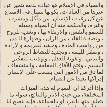
والصيام في الإسلام هو عبادة بدنية تتميز عن
غيرها من
العبادات، بكونها
تتمثل في
الامتناع
عن كل رغبات
الإنسان، من
مأكل ومشرب
وغيره، والحكمة
منه أن
الصيام وسيلة
للسمو
بالنفس،
والارتقاء
بها ، وتغدية للروح
، وتصفية للقلب من الران ، وطهارة للبدن
من رواسب المادة ، وحشد للعزيمة والإرادة
، وصقل للهمة ، وتجديد للنشاط الروحي
والبدني ، وتقوية للعقل ، وتهذيب للتفكير
السليم ، وفتح للآفاق المغلقة ، واستشفاف
لما دق من الأمور التي يصعب على الإنسان
.
إدراكها بعيدا عن الصيام
وإذا أدركنا أن الصيام له هذه الميزات
المختلفة،
من حيث الآثار
والنتائج،
سواء ما
يتعلق منها بالفرد أو
بالجماعة،
فإنه يتضح لنا