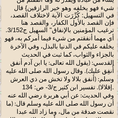
يشاء من عباده ويقدر
شيء فهو يخلفه وهو خير الرازقين} قال
في التسهيل: كُرِّرَت الآية لاختلاف القصد،
فإن القصد بالأول الكفار، والقصد هنا
ترغيب المؤمنين بالإنفاق" السهيل ج3/152
.
أي مهما أنفقتم من شيء فيما أمركم به، فهو
يخلفه عليكم في الدنيا بالبذل، وفي الآخرة
بالجزاء والثواب، كما ثبت في الحديث
القدسي: (يقول الله تعالى: يا ابن آدم أنفق
أُنفِق عليك). وقال رسول الله صلى الله عليه
وسلم: (أنفق بلالا ولا تخش من ذي العرش
.
ج/3- ص: 134
إقلالا). تفسير ابن كثير
وفي الحديث: عن أبي هريرة رضي الله عنه
أن رسول الله صلى الله عليه وسلم قال: (ما
نقصت صدقة من مال، وما زاد الله عبدا