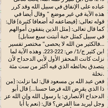
عباده على الإنفاق في سبيل الله وقد كرر
"
هذه الآية في غير موضع
وقال أيضا في
قوله تعالى: {فيضاعفه له أضعافا كثيرة} قال:
كما قال تعالى: {مثل الذين ينفقون أموالهم
في سبيل كمثل حبة أنبتت سبع سنابل}
...فالكثير من الله لا يحصى" مختصر تفسير
ابن كثير
ج/1/ ص: 222-223. وهذه الآية لما
نزلت كانت المحفز
الأول لأبي الدحداح لأن
يتصدق بحائطه الذي فيه أكثر من ست مئة
.
نخلة
فعن عبد الله بن مسعود قال: لما نزلت: {من
ذا الذي يقرض الله قرضا حسنا...} قال أبو
الدحداح الأنصاري: يا رسول الله وإن الله عز
وجل ليريد منا القرض؟ قال: (نعم يا أبا