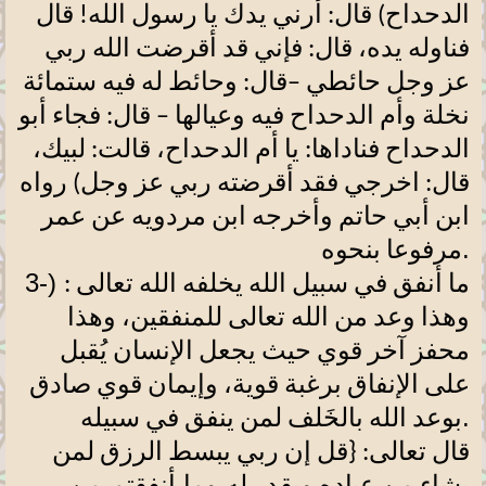
الدحداح) قال: أرني يدك يا رسول الله! قال
فناوله يده، قال: فإني قد أقرضت الله ربي
عز وجل حائطي –قال: وحائط له فيه ستمائة
نخلة وأم الدحداح فيه وعيالها – قال: فجاء أبو
الدحداح فناداها: يا أم الدحداح، قالت: لبيك،
قال: اخرجي فقد أقرضته ربي عز وجل) رواه
ابن أبي حاتم وأخرجه ابن مردويه عن عمر
.
مرفوعا بنحوه
3-)
ما أنفق في سبيل الله يخلفه الله تعالى :
وهذا وعد من الله تعالى للمنفقين، وهذا
محفز آخر قوي حيث يجعل الإنسان يُقبل
على الإنفاق برغبة قوية، وإيمان قوي صادق
.
بوعد الله بالخَلف لمن ينفق في سبيله
قال تعالى: {قل إن ربي يبسط الرزق لمن
له وما أنفقتم من