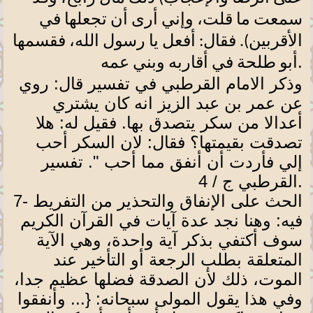
سمعت ما قلت، وإني أرى أن تجعلها في
الأقربين). فقال: أفعل يا رسول الله، فقسمها
.
أبو طلحة في أقاربه وبني عمه
وذكر الامام القرطبي في تفسير قال: روي
عن عمر بن عبد الزيز انه كان يشتري
أعدالا من سكر يتصدق بها. فقيل له: هلا
تصدقت بقيمتها؟ فقال: لان السكر أحب
إلي فأردت أن أنفق مما أحب ". تفسير
.
القرطبي ج / 4
الحث على الإنفاق والتحذير من التفريط
7-
فيه: وهنا نجد عدة آيات في القرآن الكريم
سوف أكتفي بذكر آية واحدة، وهي الآية
المتعلقة بطلب الرجعة أو التأخير عند
الموت، ذلك لأن الصدقة فضلها عظيم جدا،
وفي هذا يقول المولى سبحانه: {... وأنفقوا