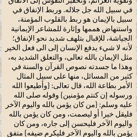
وتقوية العزائم، وتحفيز النفوس إلى الانفاق
في سبيل الله جل جلاله. وربط الإنفاق في
سبيل بالإيمان هو ربط بالقلوب المؤمنة،
واستنهاض هممها وإثارة للمشاعر الإيمانية
الجياشة، للإقبال بتلهف شديد نحو الإنفاق؛
لأنه لا شيء يدفع الإنسان إلى الى فعل الخير
مثل الإيمان بالله تعالى، والتعلق الشديد به،
وهذا ما جسدته نصوص القرآن والسنة في
كثير من المسائل، منها على سبيل المثال
الأمر بطاعة الله، قال تعالى: {وأطيعوا الله
ورسوله إن كنتم مؤمنين} وقوله صلى الله
عليه وسلم: {من كان يؤمن بالله واليوم الآخر
فليقل خيرا أو ليصمت، ومن كان يؤمن بالله
واليوم الآخر فليحسن إلى جاره، ومن كان
يؤمن بالله واليوم الآخر فليكرم ضيفه} متفق