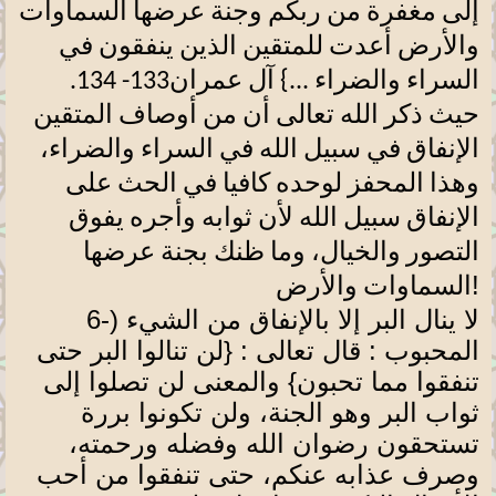
إلى مغفرة من ربكم وجنة عرضها السماوات
والأرض أعدت للمتقين الذين ينفقون في
السراء والضراء ...} آل عمران133- 134.
حيث ذكر الله تعالى أن من أوصاف المتقين
الإنفاق في سبيل الله في السراء والضراء،
وهذا المحفز لوحده كافيا في الحث على
الإنفاق سبيل الله لأن ثوابه وأجره يفوق
التصور والخيال، وما ظنك بجنة عرضها
!
السماوات والأرض
لا ينال البر إلا بالإنفاق من الشيء
6-)
المحبوب : قال تعالى : {لن تنالوا البر حتى
تنفقوا مما تحبون} والمعنى لن تصلوا إلى
ثواب البر وهو الجنة، ولن تكونوا بررة
تستحقون رضوان الله وفضله ورحمته،
وصرف عذابه عنكم، حتى تنفقوا من أحب