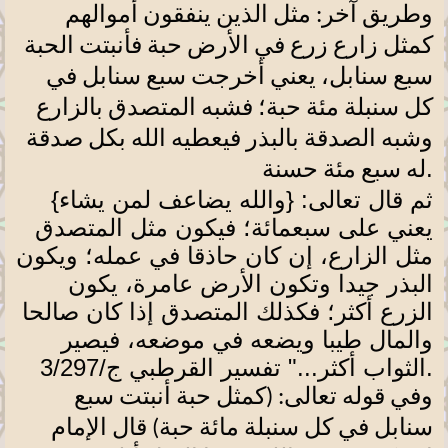
وطريق آخر: مثل الذين ينفقون أموالهم
كمثل زارع زرع في الأرض حبة فأنبتت الحبة
سبع سنابل، يعني أخرجت سبع سنابل في
كل سنبلة مئة حبة؛ فشبه المتصدق بالزارع
وشبه الصدقة بالبذر فيعطيه الله بكل صدقة
.
له سبع مئة حسنة
ثم قال تعالى: {والله يضاعف لمن يشاء}
يعني على سبعمائة؛ فيكون مثل المتصدق
مثل الزارع، إن كان حاذقا في عمله؛ ويكون
البذر جيدا وتكون الأرض عامرة، يكون
الزرع أكثر؛ فكذلك المتصدق إذا كان صالحا
والمال طيبا ويضعه في موضعه، فيصير
.
الثواب أكثر..." تفسير القرطبي ج/3/297
وفي قوله تعالى: (كمثل حبة أنبتت سبع
سنابل في كل سنبلة مائة حبة) قال الإمام