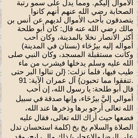
الأموال إليكم. ومما يدل على سمو رتبة
الصحابة رضي الله عنهم أنهم كانوا
يتصدقون بأحب الأموال لديهم عن أنس بن
مالك رضي الله عنه قال: كان أبو طلحة
أكثر الأنصار نخلا بالمدينة، وكان أحب
أمواله إليه بيرُحَاء (بستان في المدينة)
وكانت مستقبلة المسجد، وكان النبي صلى
الله عليه وسلم يدخلها فيشرب من ماء
طيب فيها، فلما نزلت: {لن تنالوا البر حتى
.
تنفقوا مما تحبون} آل عمران الآية: 91
قال أبو طلحة: يا رسول الله، إن أحب
أموالي إليَّ بيرُحَاء، وإنها صدقة في سبيل
الله تعالى أرجو برها وذخرها عند الله،
فضعها حيث أراك الله تعالى، فقال عليه
الصلاة والسلام بخ بخ (كلمة استحسان تدل
على الرضا والإعجاب) ذلك مال رابح، وقد