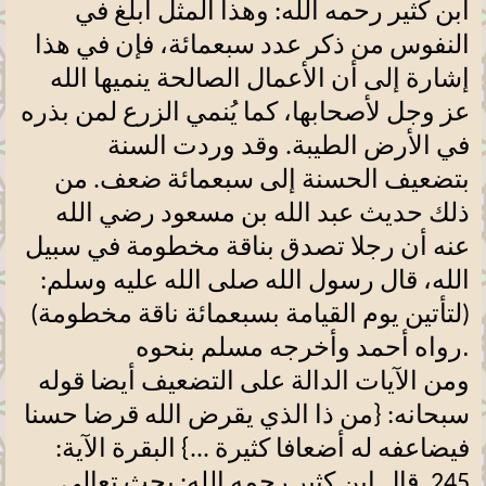
ابن كثير رحمه الله: وهذا المثل أبلغ في
النفوس من ذكر عدد سبعمائة، فإن في هذا
إشارة إلى أن الأعمال الصالحة ينميها الله
عز وجل لأصحابها، كما يُنمي الزرع لمن بذره
في الأرض الطيبة. وقد وردت السنة
بتضعيف الحسنة إلى سبعمائة ضعف. من
ذلك حديث عبد الله بن مسعود رضي الله
عنه أن رجلا تصدق بناقة مخطومة في سبيل
الله، قال رسول الله صلى الله عليه وسلم:
(لتأتين يوم القيامة بسبعمائة ناقة مخطومة)
.
رواه أحمد وأخرجه مسلم بنحوه
ومن الآيات الدالة على التضعيف أيضا قوله
سبحانه: {من ذا الذي يقرض الله قرضا حسنا
فيضاعفه له أضعافا كثيرة ...} البقرة الآية:
245. قال ابن كثير رحمه الله: يحث تعالى