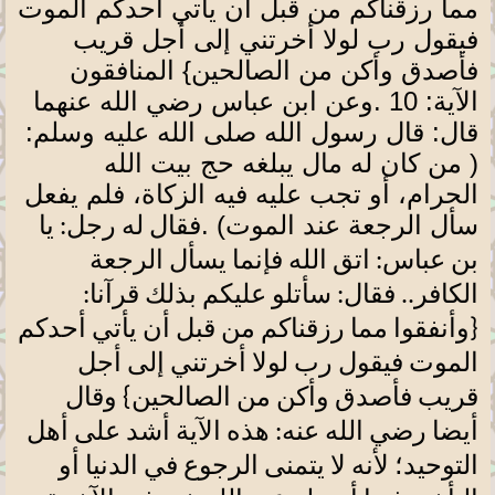
مما رزقناكم من قبل أن يأتي أحدكم الموت
فيقول رب لولا أخرتني إلى أجل قريب
فأصدق وأكن من الصالحين} المنافقون
الآية: 10
.
وعن ابن عباس رضي الله عنهما
قال: قال رسول الله صلى الله عليه وسلم:
( من كان له مال يبلغه حج بيت الله
الحرام، أو تجب عليه فيه الزكاة، فلم يفعل
سأل الرجعة عند الموت)
.
فقال له رجل: يا
بن عباس: اتق الله فإنما يسأل الرجعة
الكافر.. فقال: سأتلو عليكم بذلك قرآنا:
{وأنفقوا مما رزقناكم من قبل أن يأتي أحدكم
الموت فيقول رب لولا أخرتني إلى أجل
قريب فأصدق وأكن من الصالحين} وقال
أيضا رضي الله عنه: هذه الآية أشد على أهل
التوحيد؛ لأنه لا يتمنى الرجوع في الدنيا أو