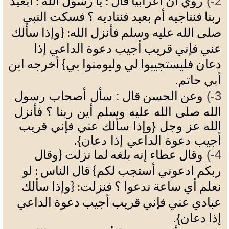
2-)
روي أن أعرابيا
قال
: يا
رسول
الله
: أبعيد
ربنا فنناجيه أم بعيد فنناديه ؟ فسكت النبي
صلى الله عليه وسلم فأنزل الله: {وإذا سألك
عني فإني قريب أجيب دعوة الداعي إذا
دعان فليستجيبوا لي وليومنوا بي} أخرجه ابن
.
أبي حاتم
3-)
: سأل أصحاب رسول
وعن الحسن قال
الله صلى الله عليه وسلم أين ربنا ؟ فأنزل
الله عز وجل {وإذا سألك عني فإني قريب
أجيب دعوة الداعي إذا دعان}
.
4-)
وقال عطاء إنه بلغه لما نزلت {وقال
ربكم ادعوني أستجب لكم} قال
الناس
: لو
نعلم أي ساعة ندعوا ؟ فنزلت: {وإذا سألك
عبادي عني فإني قريب أجيب دعوة الداعي
.
}
إذا دعان