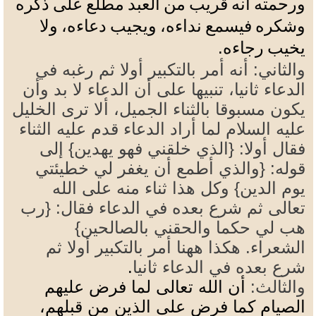
ورحمته أنه قريب من العبد مطلع على ذكره
وشكره فيسمع نداءه، ويجيب دعاءه، ولا
.
يخيب رجاءه
والثاني: أنه أمر بالتكبير أولا ثم رغبه في
الدعاء ثانيا، تنبيها على أن الدعاء لا بد وأن
يكون مسبوقا بالثناء الجميل، ألا ترى الخليل
عليه السلام لما أراد الدعاء قدم عليه الثناء
فقال أولا: {الذي خلقني فهو يهدين} إلى
قوله: {والذي أطمع أن يغفر لي خطيئتي
يوم الدين} وكل هذا ثناء منه على الله
تعالى ثم شرع بعده في الدعاء فقال: {رب
هب لي حكما والحقني بالصالحين}
الشعراء. هكذا ههنا أمر بالتكبير أولا ثم
شرع بعده في الدعاء ثانيا
.
والثالث:
أن الله تعالى لما فرض عليهم
الصيام كما فرض على الذين من قبلهم،