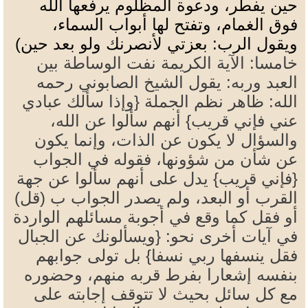
حين يفطر، ودعوة المظلوم يرفعها الله
فوق الغمام، وتفتح لها أبواب السماء،
ويقول الرب: بعزتي لأنصرنك ولو بعد حين)
خامسا: الآية الكريمة نفت الوساطة بين
العبد وربه: يقول الشيخ الصابوني رحمه
الله: ظاهر نظم الجملة {وإذا سألك عبادي
عني فإني قريب} أنهم سألوا عن الله،
والسؤال لا يكون عن الذات، وإنما يكون
عن شأن من شؤونها، فقوله في الجواب
{فإني قريب} يدل على أنهم سألوا عن جهة
القرب أو البعد، ولم يصدر الجواب ب (قل)
أو فقل كما وقع في أجوبة مسائلهم الواردة
في آيات أخرى نحو: {ويسألونك عن الجبال
فقل ينسفها ربي نسفا} بل تولى جوابهم
بنفسه إشعارا بفرط قربه منهم، وحضوره
مع كل سائل بحيث لا تتوقف إجابته على