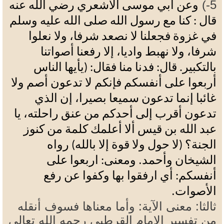
5-)
وعن أبي موسى الأشعري رضي الله عنه
قال
: كنا مع رسول الله صلى الله عليه وسلم
في غزوة فجعلنا لا نصعد شرفا، ولا نعلوا
شرفا، ولا نهبط واديا، إلا رفعنا أصواتنا
بالتكبير. قال: فدنا منا فقال: (يأيها الناس
أربعوا على أنفسكم فإنكم لا تدعون أصم ولا
غائبا إنما تدعون سميعا بصيرا، إن الذي
تدعون أقرب إلى أحدكم من عنق راحلته، يا
عبد الله بن قيس ألا أعلمك كلمة من كنوز
الجنة؟
(لا حول ولا قوة إلا بالله) رواه
وأحمد.
الشيخان
ومعنى: اربعوا على
أنفسكم: أي ارفقوا بها وكفوا عن رفع
.
الأصوات
ثالثا: معنى الآية: وأما معناها فسوف أنقله
من تفسير الإمام القرطبي رحمه الله تعالى