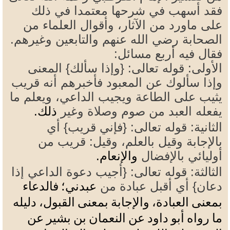
فقد أسهب في شرحها معتمدا في ذلك
على ماورد من الآثار، وأقوال العلماء من
الصحابة رضي الله عنهم والتابعين وغيرهم.
فقال فيه أربع مسائل:
الأولى: قوله تعالى: {وإذا سألك} المعنى
وإذا سألوك عن المعبود فأخبرهم أنه قريب
يثيب على الطاعة ويجيب الداعي، ويعلم ما
يفعله العبد من صوم وصلاة وغير
.
ذلك
الثانية: قوله تعالى: {فإني قريب} أي
بالإجابة وقيل بالعلم، وقيل: قريب من
أوليائي بالإفضال
.
والإنعام
الثالثة: قوله تعالى: {أجيب دعوة الداعي إذا
دعان} أي أقبل عبادة من
عبدني؛
فالدعاء
بمعنى العبادة، والإجابة بمعنى القبول، دليله
ما رواه أبو داود عن النعمان بن بشير عن