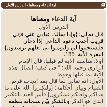
آية الدعاء ومعناها - الدرس الأول
آية الدعاء
ومعناها
الدرس الأول
قال
تعالى:
{وإذا سألك عبادي عني فإني
قريب أجيب دعوة الداعي إذا دعان
فليستجيبوا لي وليومنوا بي لعلهم يرشدون}
البقرة الآية: 185
.
أولا: مناسبة الآية لم قبلها: قال الإمام
الرازي رحمه الله: " في كيفية اتصال هذه
الآية بما قبلها وجوه:
الأول: أنه تعالى لما قال بعد إيجاب فرض
الصيام وبيان أحكامه: {ولتكبروا الله على ما
هداكم ولعلكم تشكرون} فأمر العبد بالتكبير
الذي هو الذكر
وبالشكر بيَّن سبحانه بلطفه