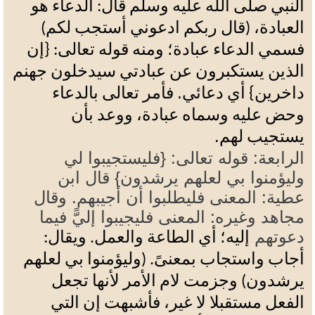
النبي صلى الله عليه وسلم قال: الدعاء هو
العبادة، (قال ربكم ادعوني أستجب لكم)
فسمي الدعاء
عبادة؛
ومنه قوله تعالى: {إن
الذين يستكبرون عن عبادتي سيدخلون جهنم
دعائي.
داخرين} أي
فأمر تعالى بالدعاء
وحض عليه وسماه عبادة، ووعد بأن
.
يستجيب لهم
الرابعة: قوله تعالى: {فليستجيبوا لي
وليؤمنوا بي لعلهم يرشدون} قال ابن
عطية: المعنى فليطلبوا أن أجيبهم. وقال
مجاهد وغيره: المعنى فليجيبوا إليًّ فيما
دعوتهم
إليه؛
أي الطاعة والعمل. ويقال:
أجاب واستجاب بمعنىً. (وليؤمنوا بي لعلهم
يرشدون) وجزمت لام الأمر لأنها تجعل
الفعل مستقبلا لا غير، فأشبهت إن التي