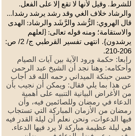
للشرط.
وقيل لأنها لا تقع إلا على الفعل.
والرشاد خلاف الغي وقد رشد يرشد رشدا...
قال الهروي: الرُّشد والرَّشَد والرشاد: الهدى
والاستقامة؛
ومنه قوله تعالى: {لعلهم
}.
انتهى تفسير القرطبي ج/ 2/ ص:
يرشدون
.
206-210
رابعا: حكمة ورود الآية بين آيات الصيام
وأحكامه: وهنا نجد أن الشيخ عبد الرحمن
حسن حبنكة الميداني رحمه الله قد أجاب
عن هذا بما يلي فقال: ويمكن أن نجيب بأن
من الأغراض البيانية التنبيه على أهمية
الدعاء في رمضان وللصائمين فيه، وأن
رمضان من الأزمان المباركة التي تستجاب
فيها الدعوات، ونحن نعلم أن ليلة القدر فيه
هي ليلة عظيمة مباركة لا يرد فيها الدعاء
.
وقد ورد عن فضل الدعاء في رمضان،