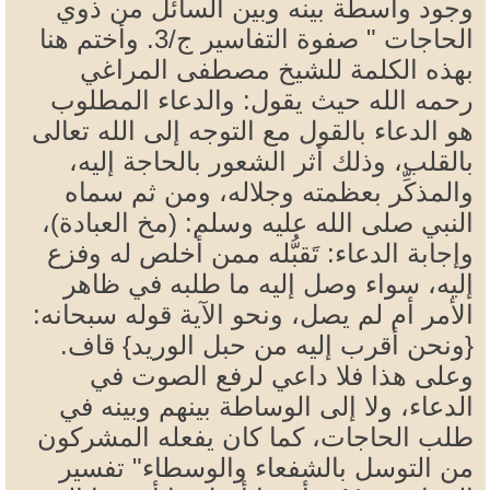
وجود واسطة بينه وبين السائل من ذوي
الحاجات " صفوة التفاسير ج/3. وأختم هنا
بهذه الكلمة للشيخ مصطفى المراغي
رحمه الله حيث يقول: والدعاء المطلوب
هو الدعاء بالقول مع التوجه إلى الله تعالى
بالقلب، وذلك أثر الشعور بالحاجة إليه،
والمذكِّر بعظمته وجلاله، ومن ثم سماه
النبي صلى الله عليه وسلم: (مخ العبادة)،
وإجابة الدعاء: تَقبُّله ممن أخلص له وفزع
إليه، سواء وصل إليه ما طلبه في ظاهر
الأمر أم لم يصل، ونحو الآية قوله سبحانه:
{ونحن أقرب إليه من حبل الوريد} قاف.
وعلى هذا فلا داعي لرفع الصوت في
الدعاء، ولا إلى الوساطة بينهم وبينه في
طلب الحاجات، كما كان يفعله المشركون
من التوسل بالشفعاء والوسطاء" تفسير